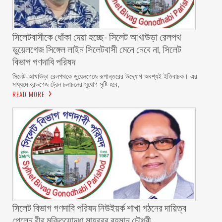
‎সিলেটবাসীকে ধোঁকা দেয়া হচ্ছে- সিলেট আখাউড়া রেলপথ
ডুয়েলগেজ সিঙ্গেল লাইন সিলেটবাসী মেনে নেবে না, সিলেট
বিভাগ গণদাবি পরিষদ
‎​সিলেট-আখাউড়া রেলপথকে ডুয়েলগেজে রূপান্তরের উদ্যোগ অবশ্যই ইতিবাচক। এর
মাধ্যমে ব্রডগেজ ট্রেন চলাচলের সুযোগ সৃষ্টি হবে,
READ MORE
সিলেট বিভাগ গণদাবি পরিষদ নিউইয়র্ক শাখা গঠনের দায়িত্ব
পেলেন বীর মুক্তিযোদ্ধা মাহবুবুর রহমান চৌধুরী ‎ ‎