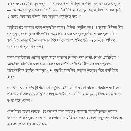
করেন এবং রোটারির মূল লক্ষ্য — আন্তর্জাতিক সৌহার্দ্য, মানবিক সেবা ও সমাজ উন্নয়ন
— এর গুরুত্ব তুলে ধরেন। তিনি বলেন, “রোটারি হলো সেতুবন্ধন, যা সীমান্ত, সংস্কৃতি
ও ভাষার ভেদাভেদ ভুলিয়ে দিয়ে মানুষকে একত্রিত করে।”
অনুষ্ঠানে দুই ক্লাবের মধ্যে আনুষ্ঠানিক ব্যানার বিনিময় অনুষ্ঠিত হয়। এ ব্যানার বিনিময় ছিল
ভ্রাতৃত্ব, সৌহার্দ্য ও পারস্পরিক সহযোগিতার এক অনন্য প্রতীক, যা ভবিষ্যতে যৌথ
কর্মসূচি ও আন্তর্জাতিক সেবামূলক উদ্যোগকে আরও শক্তিশালী করবে বলে উপস্থিত
সকলে আশা প্রকাশ করেন।
সভায় বার্সেলোনার রোটারি ক্লাব ডায়াগোনালের বিভিন্ন পদাধিকারী, বিশিষ্ট রোটারিয়ান ও
আমন্ত্রিত অতিথিরা অংশ নেন। আলোচনায় তাঁরা রোটারির বিভিন্ন চলমান প্রকল্প,
আন্তর্জাতিক মানবিক কার্যক্রম এবং স্থানীয় সামাজিক উন্নয়ন উদ্যোগ নিয়ে মতবিনিময়
করেন।
এক উষ্ণ ও সৌহার্দ্যপূর্ণ পরিবেশে অনুষ্ঠিত এই সভা শেষে নৈশভোজের আয়োজন করা হয়।
পরিশেষে একসাথে তোলা স্মৃতিচারণমূলক ফটোসেশন এ দিনের বন্ধুত্বপূর্ণ সমাবেশকে আরো
বর্ণময় করে তোলে।
রোটারিয়ান আব্দুল কায়ুমের এই সফরকে উভয় ক্লাবের সদস্যরা আন্তরিকভাবে স্বাগত
জানান এবং ভবিষ্যতে বাংলাদেশ ও স্পেনের রোটারি ক্লাবগুলোর মধ্যে সেতুবন্ধন আরও দৃঢ়
হবে বলে প্রত্যাশা ব্যক্ত করেন।