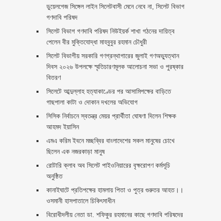
ডুয়েলগেজ সিঙ্গেল লাইন সিলেটবাসী মেনে নেবে না, সিলেট বিভাগ
গণদাবি পরিষদ
সিলেট বিভাগ গণদাবি পরিষদ নিউইয়র্ক শাখা গঠনের দায়িত্ব
পেলেন বীর মুক্তিযোদ্ধা মাহবুবুর রহমান চৌধুরী ‎ ‎
সিলেট বিভাগীয় সরকারি গণগ্রন্থাগারের জুলাই গণঅভ্যুত্থান
দিবস ২০২৬ উপলক্ষে স্মৃতিচারণমূলক আলোচনা সভা ও পুরষ্কার
বিতরণ ‎ ‎
সিলেটে আব্দুল্লাহ হত্যাকাণ্ডের পর আসামিপক্ষের বাড়িতে
গাছপালা কাটা ও দোকান দখলের অভিযোগ
সিসিক নির্বাচনে স্বতন্ত্র মেয়র প্রার্থীতা ঘোষণা দিলেন শিক্ষক
আহমদ ইয়াসিন
এমএ করিম ইবনে মচ্ছব্বির বাংলাদেশের সকল মানুষের চোখে
ছিলেন এক নজরকাড়া মানুষ ‎
রোটারি ক্লাব অব সিলেট পাইওনিয়ারের বৃক্ষরোপণ কর্মসূচি
অনুষ্ঠিত
কানাইঘাটে প্রতিপক্ষের হামলায় পিতা ও পুত্র গুরুতর আহত।।
ওসমানী হাসপাতালে চিকিৎসাধীন
বিরোধীদলীয় নেতা ডা. শফিকুর রহমানের কাছে গণদাবি পরিষদের