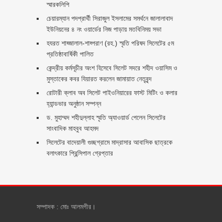
স্মারকলিপি ‎
চেয়ারম্যান পদপ্রার্থী সিরাজুল ইসলামের সমর্থনে জালালাবাদ
ইউনিয়নের ৪ নং ওয়ার্ডের নিজ পাড়ায় মতবিনিময় সভা
হযরত শাহ্জালাল-শাহ্পরাণ (রহ.) স্মৃতি পরিষদ সিলেটের ৫ম
প্রতিষ্ঠাবার্ষিকী পালিত ‎​
কেন্দ্রীয় কর্মসূচীর অংশ হিসেবে সিলেট সদরে শহীদ ওয়াসিম ও
মুস্তাকের কবর যিয়ারত করলেন জামায়াত নেতৃবৃন্দ ‎
রোটারী ক্লাব অব সিলেট পাইওনিয়ারের ফাস্ট মিটিং ও কলার
হ্যান্ডভার অনুষ্ঠান সম্পন্ন
ড. মুহাম্মদ শহীদুল্লাহ স্মৃতি অ্যাওয়ার্ড পেলেন সিলেটের
সাংবাদিক মাহবুব আহমদ
সিলেটের বাদেয়ালী গুচ্ছগ্রামে মাদ্রাসার আবাসিক ছাত্রকে
বলাৎকারে প্রিন্সিপাল গ্রেপ্তার ‎
সম্পাদক : মোঃ আলমগীর।