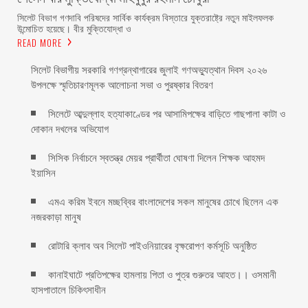
‎সিলেট বিভাগ গণদাবি পরিষদের সার্বিক কার্যক্রম বিস্তারে যুক্তরাষ্ট্রে নতুন মাইলফলক
উন্মোচিত হয়েছে। বীর মুক্তিযোদ্ধা ও
READ MORE
সিলেট বিভাগীয় সরকারি গণগ্রন্থাগারের জুলাই গণঅভ্যুত্থান দিবস ২০২৬
উপলক্ষে স্মৃতিচারণমূলক আলোচনা সভা ও পুরষ্কার বিতরণ ‎ ‎
সিলেটে আব্দুল্লাহ হত্যাকাণ্ডের পর আসামিপক্ষের বাড়িতে গাছপালা কাটা ও
দোকান দখলের অভিযোগ
সিসিক নির্বাচনে স্বতন্ত্র মেয়র প্রার্থীতা ঘোষণা দিলেন শিক্ষক আহমদ
ইয়াসিন
এমএ করিম ইবনে মচ্ছব্বির বাংলাদেশের সকল মানুষের চোখে ছিলেন এক
নজরকাড়া মানুষ ‎
রোটারি ক্লাব অব সিলেট পাইওনিয়ারের বৃক্ষরোপণ কর্মসূচি অনুষ্ঠিত
কানাইঘাটে প্রতিপক্ষের হামলায় পিতা ও পুত্র গুরুতর আহত।। ওসমানী
হাসপাতালে চিকিৎসাধীন