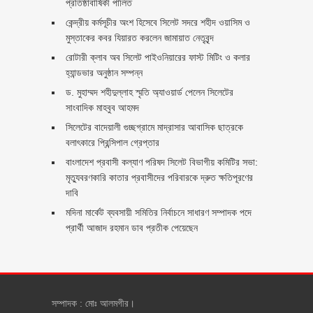
প্রতিষ্ঠাবার্ষিকী পালিত ‎​
কেন্দ্রীয় কর্মসূচীর অংশ হিসেবে সিলেট সদরে শহীদ ওয়াসিম ও
মুস্তাকের কবর যিয়ারত করলেন জামায়াত নেতৃবৃন্দ ‎
রোটারী ক্লাব অব সিলেট পাইওনিয়ারের ফাস্ট মিটিং ও কলার
হ্যান্ডভার অনুষ্ঠান সম্পন্ন
ড. মুহাম্মদ শহীদুল্লাহ স্মৃতি অ্যাওয়ার্ড পেলেন সিলেটের
সাংবাদিক মাহবুব আহমদ
সিলেটের বাদেয়ালী গুচ্ছগ্রামে মাদ্রাসার আবাসিক ছাত্রকে
বলাৎকারে প্রিন্সিপাল গ্রেপ্তার ‎
বাংলাদেশ প্রবাসী কল্যাণ পরিষদ সিলেট বিভাগীয় কমিটির সভা:
মৃত্যুবরণকারি কাতার প্রবাসীদের পরিবারকে দ্রুত ক্ষতিপূরণের
দাবি
মদিনা মার্কেট ব্যবসায়ী সমিতির নির্বাচনে সাধারণ সম্পাদক পদে
প্রার্থী আজাদ রহমান ডাব প্রতীক পেয়েছেন ‎
সম্পাদক : মোঃ আলমগীর।