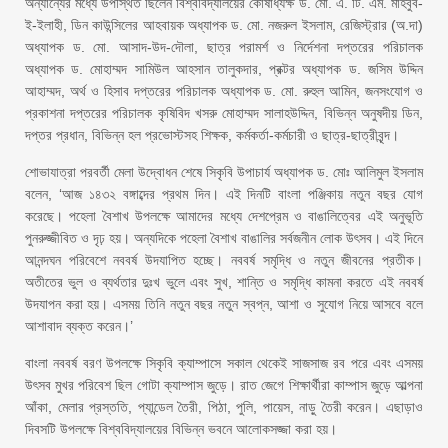
অন্যান্যের মধ্যে উপস্থিত ছিলেন বিশ্ববিদ্যালয়ের কোষাধ্যক্ষ ড. মো. এ. টি. এম. মাহবুব-
ই-ইলাহী, ডিন কাউন্সিলের আহবায়ক অধ্যাপক ড. মো. নজরুল ইসলাম, রেজিস্ট্রার (অ.দা)
অধ্যাপক ড. মো. আসাদ-উদ-দৌলা, ছাত্র পরামর্শ ও নির্দেশনা দপ্তরের পরিচালক
অধ্যাপক ড. মোহাম্মদ সামিউল আহসান তালুকদার, প্রক্টর অধ্যাপক ড. জসিম উদ্দিন
আহাম্মদ, অর্থ ও হিসাব দপ্তরের পরিচালক অধ্যাপক ড. মো. রুহুল আমিন, জনসংযোগ ও
প্রকাশনা দপ্তরের পরিচালক কৃষিবিদ খসরু মোহাম্মদ সালাহউদ্দিন, বিভিন্ন অনুষদীয় ডিন,
দপ্তর প্রধান, বিভিন্ন হল প্রভোস্টসহ শিক্ষক, কর্মকর্তা-কর্মচারী ও ছাত্র-ছাত্রীবৃন্দ।
শোভাযাত্রা পরবর্তী মেলা উদ্বোধন শেষে সিকৃবি উপাচার্য অধ্যাপক ড. মোঃ আলিমুল ইসলাম
বলেন, ‘আজ ১৪৩২ বঙ্গাব্দের প্রথম দিন। এই দিনটি বাংলা পঞ্জিকায় নতুন বছর যোগ
করেছে। পহেলা বৈশাখ উপলক্ষে আমাদের মধ্যে দেশপ্রেম ও বাঙালিত্বের এই অনুভূতি
পুনরুজ্জীবিত ও দৃঢ় হয়। অন্যদিকে পহেলা বৈশাখ বাঙালির সর্বজনীন লোক উৎসব। এই দিনে
আনন্দঘন পরিবেশে নববর্ষ উদযাপিত হচ্ছে। নববর্ষ সমৃদ্ধি ও নতুন জীবনের প্রতীক।
অতীতের ভুল ও ব্যর্থতার দুঃখ ভুলে এবং সুখ, শান্তি ও সমৃদ্ধি কামনা করতে এই নববর্ষ
উদযাপন করা হয়। এসময় তিনি নতুন বছর নতুন স্বপ্ন, আশা ও সুযোগ নিয়ে আসবে বলে
আশাবাদ ব্যক্ত করেন।’
বাংলা নববর্ষ বরণ উপলক্ষে সিকৃবি ক্যাম্পাসে সকাল থেকেই সাজসাজ রব পরে এবং এসময়
উৎসব মুখর পরিবেশ ছিল গোটা ক্যাম্পাস জুড়ে। রাত জেগে শিক্ষার্থীরা কাম্পাস জুড়ে আল্পনা
আঁকা, মেলার প্রস্ততি, প্যান্ডেল তৈরী, পিঠা, পুলি, পায়েস, নাড়ু তৈরী করেন। এছাড়াও
দিবসটি উপলক্ষে বিশ্ববিদ্যালয়ের বিভিন্ন ভবনে আলোকসজ্জা করা হয়।