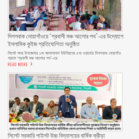
দিগলবাক নোয়াগাঁওয়ে “প্রবাসী মঞ্চ আলোর পথ”-এর উদ্যোগে
ইসলামিক কুইজ প্রতিযোগিতা অনুষ্ঠিত ‎
সিলেট সদর উপজেলার ১নং জালালাবাদ ইউনিয়নের ৫নং ওয়ার্ডের দিগলবাক নোয়াগাঁও
গ্রামে ‘প্রবাসী মঞ্চ আলোর পথ’-এর
READ MORE
সিলেট সরকারি পাইলট উচ্চ বিদ্যালয়ের বার্ষিক ক্রীড়া