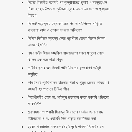
সিলেট বিভাগীয় সরকারি গণগ্রন্থাগারের জুলাই গণঅভ্যুত্থান
দিবস ২০২৬ উপলক্ষে স্মৃতিচারণমূলক আলোচনা সভা ও পুরষ্কার
বিতরণ ‎ ‎
সিলেটে আব্দুল্লাহ হত্যাকাণ্ডের পর আসামিপক্ষের বাড়িতে
গাছপালা কাটা ও দোকান দখলের অভিযোগ
সিসিক নির্বাচনে স্বতন্ত্র মেয়র প্রার্থীতা ঘোষণা দিলেন শিক্ষক
আহমদ ইয়াসিন
এমএ করিম ইবনে মচ্ছব্বির বাংলাদেশের সকল মানুষের চোখে
ছিলেন এক নজরকাড়া মানুষ ‎
রোটারি ক্লাব অব সিলেট পাইওনিয়ারের বৃক্ষরোপণ কর্মসূচি
অনুষ্ঠিত
কানাইঘাটে প্রতিপক্ষের হামলায় পিতা ও পুত্র গুরুতর আহত।।
ওসমানী হাসপাতালে চিকিৎসাধীন
বিরোধীদলীয় নেতা ডা. শফিকুর রহমানের কাছে গণদাবি পরিষদের
স্মারকলিপি ‎
চেয়ারম্যান পদপ্রার্থী সিরাজুল ইসলামের সমর্থনে জালালাবাদ
ইউনিয়নের ৪ নং ওয়ার্ডের নিজ পাড়ায় মতবিনিময় সভা
হযরত শাহ্জালাল-শাহ্পরাণ (রহ.) স্মৃতি পরিষদ সিলেটের ৫ম