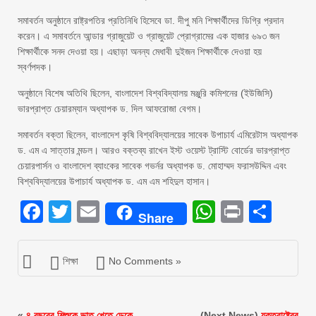
সমাবর্তন অনুষ্ঠানে রাষ্ট্রপতির প্রতিনিধি হিসেবে ডা. দীপু মনি শিক্ষার্থীদের ডিগ্রি প্রদান
করেন। এ সমাবর্তনে আন্ডার গ্রাজুয়েট ও গ্রাজুয়েট প্রোগ্রামের এক হাজার ৬৯৩ জন
শিক্ষার্থীকে সনদ দেওয়া হয়। এছাড়া অনন্য মেধাবী দুইজন শিক্ষার্থীকে দেওয়া হয়
স্বর্ণপদক।
অনুষ্ঠানে বিশেষ অতিথি ছিলেন, বাংলাদেশ বিশ্ববিদ্যালয় মঞ্জুরি কমিশনের (ইউজিসি)
ভারপ্রাপ্ত চেয়ারম্যান অধ্যাপক ড. দিল আফরোজা বেগম।
সমাবর্তন বক্তা ছিলেন, বাংলাদেশ কৃষি বিশ্ববিদ্যালয়ের সাবেক উপাচার্য এমিরেটাস অধ্যাপক
ড. এম এ সাত্তার মন্ডল। আরও বক্তব্য রাখেন ইস্ট ওয়েস্ট ট্রাস্টি বোর্ডের ভারপ্রাপ্ত
চেয়ারপার্সন ও বাংলাদেশ ব্যাংকের সাবেক গভর্নর অধ্যাপক ড. মোহাম্মদ ফরাসউদ্দিন এবং
বিশ্ববিদ্যালয়ের উপাচার্য অধ্যাপক ড. এম এম শহিদুল হাসান।
Facebook
Twitter
Email
WhatsAp
Print
Sha
Share
শিক্ষা
No Comments »
«
৪ বছরের শিশুকে ভাত খেতে ডেকে
(Next News)
যুক্তরাষ্ট্রের