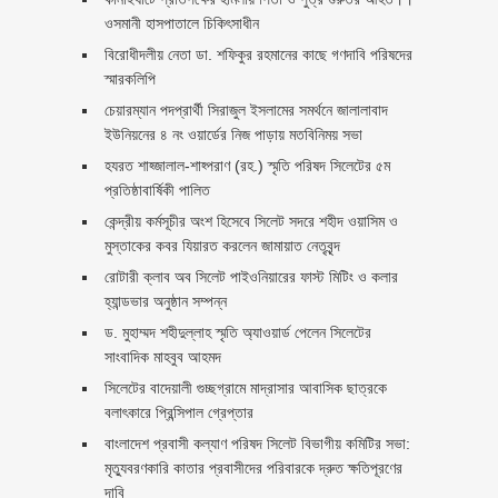
ওসমানী হাসপাতালে চিকিৎসাধীন
বিরোধীদলীয় নেতা ডা. শফিকুর রহমানের কাছে গণদাবি পরিষদের
স্মারকলিপি ‎
চেয়ারম্যান পদপ্রার্থী সিরাজুল ইসলামের সমর্থনে জালালাবাদ
ইউনিয়নের ৪ নং ওয়ার্ডের নিজ পাড়ায় মতবিনিময় সভা
হযরত শাহ্জালাল-শাহ্পরাণ (রহ.) স্মৃতি পরিষদ সিলেটের ৫ম
প্রতিষ্ঠাবার্ষিকী পালিত ‎​
কেন্দ্রীয় কর্মসূচীর অংশ হিসেবে সিলেট সদরে শহীদ ওয়াসিম ও
মুস্তাকের কবর যিয়ারত করলেন জামায়াত নেতৃবৃন্দ ‎
রোটারী ক্লাব অব সিলেট পাইওনিয়ারের ফাস্ট মিটিং ও কলার
হ্যান্ডভার অনুষ্ঠান সম্পন্ন
ড. মুহাম্মদ শহীদুল্লাহ স্মৃতি অ্যাওয়ার্ড পেলেন সিলেটের
সাংবাদিক মাহবুব আহমদ
সিলেটের বাদেয়ালী গুচ্ছগ্রামে মাদ্রাসার আবাসিক ছাত্রকে
বলাৎকারে প্রিন্সিপাল গ্রেপ্তার ‎
বাংলাদেশ প্রবাসী কল্যাণ পরিষদ সিলেট বিভাগীয় কমিটির সভা:
মৃত্যুবরণকারি কাতার প্রবাসীদের পরিবারকে দ্রুত ক্ষতিপূরণের
দাবি