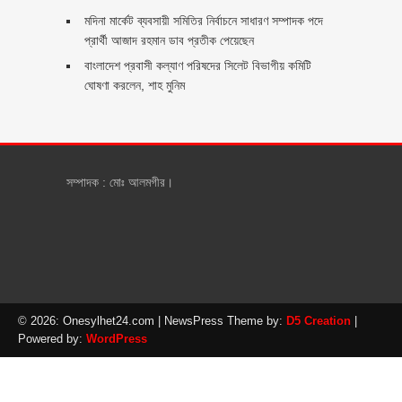
মদিনা মার্কেট ব্যবসায়ী সমিতির নির্বাচনে সাধারণ সম্পাদক পদে
প্রার্থী আজাদ রহমান ডাব প্রতীক পেয়েছেন ‎
‎বাংলাদেশ প্রবাসী কল্যাণ পরিষদের সিলেট বিভাগীয় কমিটি
ঘোষণা করলেন, শাহ মুনিম
সম্পাদক : মোঃ আলমগীর।
© 2026: Onesylhet24.com
| NewsPress Theme by:
D5 Creation
|
Powered by:
WordPress