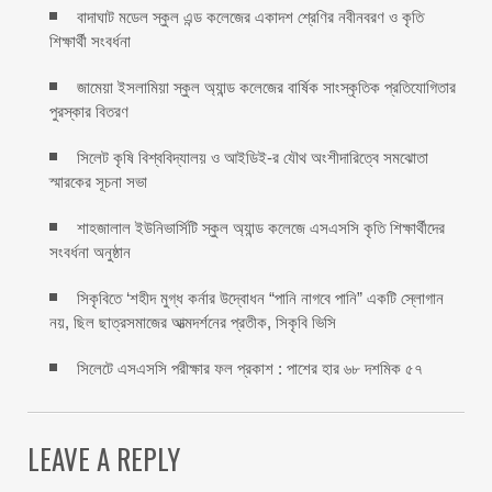
বাদাঘাট মডেল স্কুল এন্ড কলেজের একাদশ শ্রেণির নবীনবরণ ও কৃতি
শিক্ষার্থী সংবর্ধনা
জামেয়া ইসলামিয়া স্কুল অ্যান্ড কলেজের বার্ষিক সাংস্কৃতিক প্রতিযোগিতার
পুরস্কার বিতরণ
সিলেট কৃষি বিশ্ববিদ্যালয় ও আইডিই-র যৌথ অংশীদারিত্বে সমঝোতা
স্মারকের সূচনা সভা
শাহজালাল ইউনিভার্সিটি স্কুল অ্যান্ড কলেজে এসএসসি কৃতি শিক্ষার্থীদের
সংবর্ধনা অনুষ্ঠান
সিকৃবিতে ‘শহীদ মুগ্ধ কর্নার উদ্বোধন “পানি নাগবে পানি” একটি স্লোগান
নয়, ছিল ছাত্রসমাজের আত্মদর্শনের প্রতীক, সিকৃবি ভিসি
সিলেটে এসএসসি পরীক্ষার ফল প্রকাশ : পাশের হার ৬৮ দশমিক ৫৭
LEAVE A REPLY