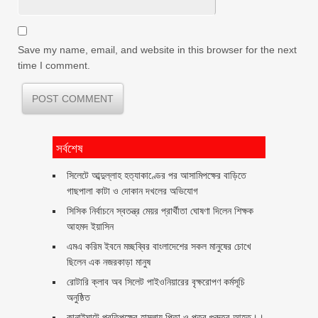
Save my name, email, and website in this browser for the next
time I comment.
সর্বশেষ
সিলেটে আব্দুল্লাহ হত্যাকাণ্ডের পর আসামিপক্ষের বাড়িতে
গাছপালা কাটা ও দোকান দখলের অভিযোগ
সিসিক নির্বাচনে স্বতন্ত্র মেয়র প্রার্থীতা ঘোষণা দিলেন শিক্ষক
আহমদ ইয়াসিন
এমএ করিম ইবনে মচ্ছব্বির বাংলাদেশের সকল মানুষের চোখে
ছিলেন এক নজরকাড়া মানুষ ‎
রোটারি ক্লাব অব সিলেট পাইওনিয়ারের বৃক্ষরোপণ কর্মসূচি
অনুষ্ঠিত
কানাইঘাটে প্রতিপক্ষের হামলায় পিতা ও পুত্র গুরুতর আহত।।