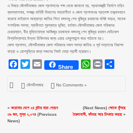
এ বিষয়ে মৌলভীবাজার জেলা প্রশাসনের পক্ষ থেকে জানানো হয়, প্রধানমন্ত্রী নির্দেশে তড়িৎ
ব্যবস্থাপনায়, সশস্ত্র বাহিনী বিভাগের সহযোগীতা ও জেলা প্রশাসনের প্রত্যক্ষ তত্ত্বাবধানে
করোনা ভাইরাসে আক্রান্ত জাতির পিতা বঙ্গবন্ধু শেখ মুজিবুর রহমানের ঘনিষ্ঠ সহচর, সাবেক
গণপরিষদ সদস্য, স্বাধীনতা পুরস্কারে ভূষিত, বর্তমান মৌলভীবাজার জেলা পরিষদের
চেয়ারম্যান, বীর মুক্তিযোদ্ধা আজিজুর রহমানকে বঙ্গবন্ধু শেখ মুজিবুর রহমান মেডিকেল
বিশ্ববিদ্যালয়ে উন্নত চিকিৎসার জন্য এয়ার এম্বুল্যান্সে করে পাঠানো হয়।
জেলা প্রশাসন, মৌলভীবাজার জেলা পরিষদের সকল সদস্য জাতির এ সূর্য সন্তানের নিরাপদ
যাত্রা ও রোগমুক্তির জন্য সকলের নিকট দোয়া প্রার্থী হয়েছেন।
Facebook
Twitter
Email
WhatsAp
Print
Sha
Share
মৌলভীবাজার
No Comments »
«
করোনায় দেশে ২৪ ঘন্টায় মারা গেছেন
(Next News)
ক্ষোভে ফুঁসছে
৩৯ জন, সুস্থ ২,০৭৪
(Previous
বৈরুতবাসী, কাঁদছে আর চিৎকার করছে
»
News)