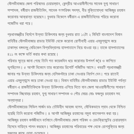
মৌলভীবাজার জেলা পরিষদের চেয়ারম্যান, কেন্দ্রীয় আওয়ামীলীগের সাবেক যুগ্ম সাধারণ
সম্পাদক, বর্ষীয়ান রাজনীতিবিদ, সাবেক গণপরিষদ সদস্য, বীর মুক্তিযোদ্ধা আজিজুর রহমান
করোনায় আক্রান্ত হয়েছেন। বুধবার বিকেলে বর্ষীয়ান এ রাজনীতিবিদের শরিরে করোনা
পজেটিভ ধরা পরে।
প্রধানমন্ত্রীর নির্দেশে উন্নত চিকিৎসার জন্য বুধবার রাত ১২টা ২ মিনিটে বাংলাদেশ বিমান
বাহিনীর মৌলভীবাজার রাডার ইউনিট থেকে করোনা রোগীবাহী এয়ার এম্বুল্যান্সে করে
ঢাকাস্থ বঙ্গবন্ধু মেডিকেল বিশ্ববিদ্যালয় হাসপাতালে নিয়ে যাওয়া হয়। তাকে হাসপাতালের
৪১১ নং কক্ষে ভর্তি করার কথা রয়েছে।
পরিবার সূত্রে জানা গেছে তিনি গত কয়েকদিন ধরে করোনার উপসর্গ জ¦র ও কাশিতে
ভুগছিলেন। ৫ আগষ্ট বিকেলে তার করোনার রিপোর্ট পজিটিভ আসে। খবরটি প্রধানমন্ত্রী
জানার পর উন্নত চিকিৎসার জন্য হেলিকপ্টারে ঢাকা নেওয়ার নির্দেশ দেন। পরে রাতেই
এয়ার এম্বুল্যান্সে করে ঢাকা নেওয়া হয়। বিমান বাহিনীর মৌলভীবাজার রাডার ইউনিট পর্যন্ত
বর্ষীয়ান এ রাজনীতিবিদকে উন্নত চিকিৎসায় এগিয়ে দিতে যান জেলা আওয়ামীলীগের সাধারণ
সম্পাদক মিছবাহুর রহমান, যুগ্ম সাধারণ সম্পাদক ও পৌর মেয়র মোঃ ফজলুর রহহমান সহ
অন্যান্যরা।
মৌলভীবাজারের সিভিল সার্জন ডাঃ তৌউহীদ আহমদ বলেন, মৌখিকভাবে ল্যাব থেকে নিশ্চিত
হয়েছি তিনি করোনা পজিটিভ। ৪ আগষ্ট আজিজুর রহমানের নমুনা কালেকশন করা হয়।
আজিজুর রহমান কর্মজীবনে বর্তমানে মৌলভীবাজার জেলা পরিষদ ও রেডক্রিসেন্টের চেয়ারম্যান
হিসেবে দায়িত্ব পালন করছেন। আজিজুর রহমানের পরিবারের পক্ষ থেকে রোগমুক্তির জন্য
সকলের কাছে দোয়া চেয়েছেন ।