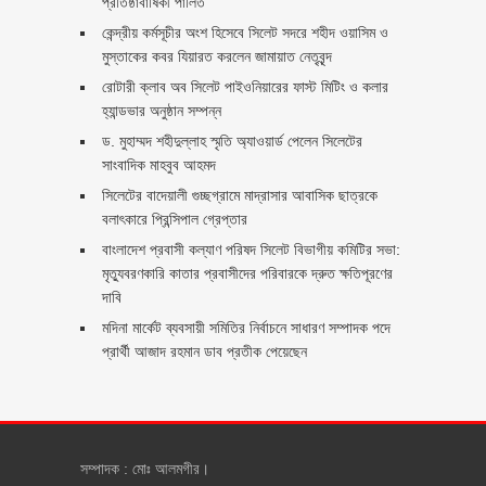
প্রতিষ্ঠাবার্ষিকী পালিত ‎​
কেন্দ্রীয় কর্মসূচীর অংশ হিসেবে সিলেট সদরে শহীদ ওয়াসিম ও
মুস্তাকের কবর যিয়ারত করলেন জামায়াত নেতৃবৃন্দ ‎
রোটারী ক্লাব অব সিলেট পাইওনিয়ারের ফাস্ট মিটিং ও কলার
হ্যান্ডভার অনুষ্ঠান সম্পন্ন
ড. মুহাম্মদ শহীদুল্লাহ স্মৃতি অ্যাওয়ার্ড পেলেন সিলেটের
সাংবাদিক মাহবুব আহমদ
সিলেটের বাদেয়ালী গুচ্ছগ্রামে মাদ্রাসার আবাসিক ছাত্রকে
বলাৎকারে প্রিন্সিপাল গ্রেপ্তার ‎
বাংলাদেশ প্রবাসী কল্যাণ পরিষদ সিলেট বিভাগীয় কমিটির সভা:
মৃত্যুবরণকারি কাতার প্রবাসীদের পরিবারকে দ্রুত ক্ষতিপূরণের
দাবি
মদিনা মার্কেট ব্যবসায়ী সমিতির নির্বাচনে সাধারণ সম্পাদক পদে
প্রার্থী আজাদ রহমান ডাব প্রতীক পেয়েছেন ‎
সম্পাদক : মোঃ আলমগীর।