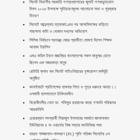
সিলেট বিভাগীয় সরকারি গণগ্রন্থাগারের জুলাই গণঅভ্যুত্থান
দিবস ২০২৬ উপলক্ষে স্মৃতিচারণমূলক আলোচনা সভা ও পুরষ্কার
বিতরণ ‎ ‎
সিলেটে আব্দুল্লাহ হত্যাকাণ্ডের পর আসামিপক্ষের বাড়িতে
গাছপালা কাটা ও দোকান দখলের অভিযোগ
সিসিক নির্বাচনে স্বতন্ত্র মেয়র প্রার্থীতা ঘোষণা দিলেন শিক্ষক
আহমদ ইয়াসিন
এমএ করিম ইবনে মচ্ছব্বির বাংলাদেশের সকল মানুষের চোখে
ছিলেন এক নজরকাড়া মানুষ ‎
রোটারি ক্লাব অব সিলেট পাইওনিয়ারের বৃক্ষরোপণ কর্মসূচি
অনুষ্ঠিত
কানাইঘাটে প্রতিপক্ষের হামলায় পিতা ও পুত্র গুরুতর আহত।।
ওসমানী হাসপাতালে চিকিৎসাধীন
বিরোধীদলীয় নেতা ডা. শফিকুর রহমানের কাছে গণদাবি পরিষদের
স্মারকলিপি ‎
চেয়ারম্যান পদপ্রার্থী সিরাজুল ইসলামের সমর্থনে জালালাবাদ
ইউনিয়নের ৪ নং ওয়ার্ডের নিজ পাড়ায় মতবিনিময় সভা
হযরত শাহ্জালাল-শাহ্পরাণ (রহ.) স্মৃতি পরিষদ সিলেটের ৫ম