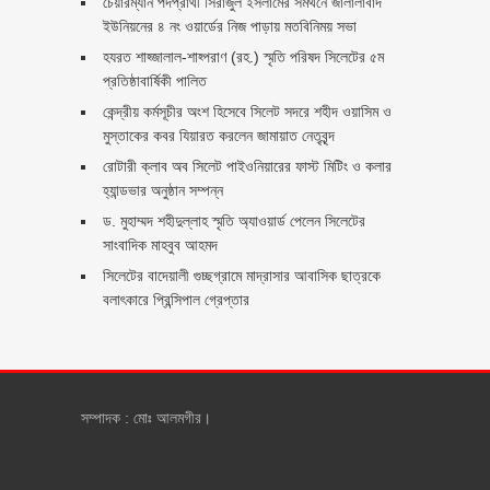
চেয়ারম্যান পদপ্রার্থী সিরাজুল ইসলামের সমর্থনে জালালাবাদ
ইউনিয়নের ৪ নং ওয়ার্ডের নিজ পাড়ায় মতবিনিময় সভা
হযরত শাহ্জালাল-শাহ্পরাণ (রহ.) স্মৃতি পরিষদ সিলেটের ৫ম
প্রতিষ্ঠাবার্ষিকী পালিত ‎​
কেন্দ্রীয় কর্মসূচীর অংশ হিসেবে সিলেট সদরে শহীদ ওয়াসিম ও
মুস্তাকের কবর যিয়ারত করলেন জামায়াত নেতৃবৃন্দ ‎
রোটারী ক্লাব অব সিলেট পাইওনিয়ারের ফাস্ট মিটিং ও কলার
হ্যান্ডভার অনুষ্ঠান সম্পন্ন
ড. মুহাম্মদ শহীদুল্লাহ স্মৃতি অ্যাওয়ার্ড পেলেন সিলেটের
সাংবাদিক মাহবুব আহমদ
সিলেটের বাদেয়ালী গুচ্ছগ্রামে মাদ্রাসার আবাসিক ছাত্রকে
বলাৎকারে প্রিন্সিপাল গ্রেপ্তার ‎
সম্পাদক : মোঃ আলমগীর।