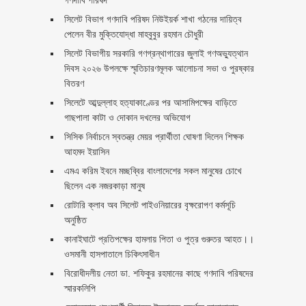
গণদাবি পরিষদ
সিলেট বিভাগ গণদাবি পরিষদ নিউইয়র্ক শাখা গঠনের দায়িত্ব
পেলেন বীর মুক্তিযোদ্ধা মাহবুবুর রহমান চৌধুরী ‎ ‎
সিলেট বিভাগীয় সরকারি গণগ্রন্থাগারের জুলাই গণঅভ্যুত্থান
দিবস ২০২৬ উপলক্ষে স্মৃতিচারণমূলক আলোচনা সভা ও পুরষ্কার
বিতরণ ‎ ‎
সিলেটে আব্দুল্লাহ হত্যাকাণ্ডের পর আসামিপক্ষের বাড়িতে
গাছপালা কাটা ও দোকান দখলের অভিযোগ
সিসিক নির্বাচনে স্বতন্ত্র মেয়র প্রার্থীতা ঘোষণা দিলেন শিক্ষক
আহমদ ইয়াসিন
এমএ করিম ইবনে মচ্ছব্বির বাংলাদেশের সকল মানুষের চোখে
ছিলেন এক নজরকাড়া মানুষ ‎
রোটারি ক্লাব অব সিলেট পাইওনিয়ারের বৃক্ষরোপণ কর্মসূচি
অনুষ্ঠিত
কানাইঘাটে প্রতিপক্ষের হামলায় পিতা ও পুত্র গুরুতর আহত।।
ওসমানী হাসপাতালে চিকিৎসাধীন
বিরোধীদলীয় নেতা ডা. শফিকুর রহমানের কাছে গণদাবি পরিষদের
স্মারকলিপি ‎