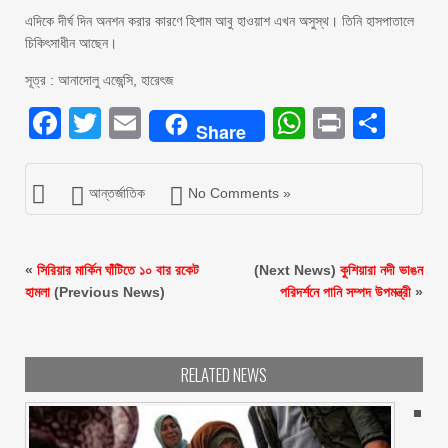
এদিকে দীর্ঘ দিন অনশন করার কারণে হিশাম আবু হাওয়াশ এখন অসুস্থ। তিনি হাসপাতালে
চিকিৎসাধীন আছেন।
সূত্র : আনাদোলু এজেন্সি, হারেৎজ
Facebook
Twitter
Email
WhatsAp
Print
Sha
Share
আন্তর্জাতিক
No Comments »
«
সিরিয়ার মার্কিন ঘাঁটিতে ১০ বার রকেট
(Next News)
কুশিয়ারা নদী ভাঙন
হামলা
(Previous News)
পরিদর্শনে পানি সম্পদ উপমন্ত্রী
»
RELATED NEWS