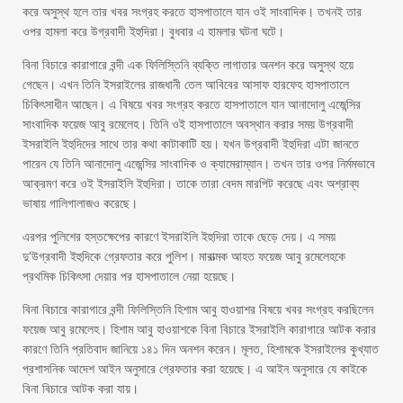
করে অসুস্থ হলে তার খবর সংগ্রহ করতে হাসপাতালে যান ওই সাংবাদিক। তখনই তার
ওপর হামলা করে উগ্রবাদী ইহুদিরা। বুধবার এ হামলার ঘটনা ঘটে।
বিনা বিচারে কারাগারে বন্দী এক ফিলিস্তিনি ব্যক্তি লাগাতার অনশন করে অসুস্থ হয়ে
গেছেন। এখন তিনি ইসরাইলের রাজধানী তেল আবিবের আসাফ হারফেহ হাসপাতালে
চিকিৎসাধীন আছেন। এ বিষয়ে খবর সংগ্রহ করতে হাসপাতালে যান আনাদোলু এজেন্সির
সাংবাদিক ফয়েজ আবু রমেলেহ। তিনি ওই হাসপাতালে অবস্থান করার সময় উগ্রবাদী
ইসরাইলি ইহুদিদের সাথে তার কথা কাটাকাটি হয়। যখন উগ্রবাদী ইহুদিরা এটা জানতে
পারেন যে তিনি আনাদোলু এজেন্সির সাংবাদিক ও ক্যামেরাম্যান। তখন তার ওপর নির্মমভাবে
আক্রমণ করে ওই ইসরাইলি ইহুদিরা। তাকে তারা বেদম মারপিট করেছে এবং অশ্রাব্য
ভাষায় গালিগালাজও করেছে।
এরপর পুলিশের হস্তক্ষেপের কারণে ইসরাইলি ইহুদিরা তাকে ছেড়ে দেয়। এ সময়
দু’উগ্রবাদী ইহুদিকে গ্রেফতার করে পুলিশ। মারাত্মক আহত ফয়েজ আবু রমেলেহকে
প্রথমিক চিকিৎসা দেয়ার পর হাসপাতালে নেয়া হয়েছে।
বিনা বিচারে কারাগারে বন্দী ফিলিস্তিনি হিশাম আবু হাওয়াশর বিষয়ে খবর সংগ্রহ করছিলেন
ফয়েজ আবু রমেলেহ। হিশাম আবু হাওয়াশকে বিনা বিচারে ইসরাইলি কারাগারে আটক করার
কারণে তিনি প্রতিবাদ জানিয়ে ১৪১ দিন অনশন করেন। মূলত, হিশামকে ইসরাইলের কুখ্যাত
প্রশাসনিক আদেশ আইন অনুসারে গ্রেফতার করা হয়েছে। এ আইন অনুসারে যে কাইকে
বিনা বিচারে আটক করা যায়।