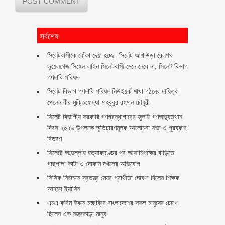
সর্বশেষ
‎সিলেটবাসীকে ধোঁকা দেয়া হচ্ছে- সিলেট আখাউড়া রেলপথ
ডুয়েলগেজ সিঙ্গেল লাইন সিলেটবাসী মেনে নেবে না, সিলেট বিভাগ
গণদাবি পরিষদ
সিলেট বিভাগ গণদাবি পরিষদ নিউইয়র্ক শাখা গঠনের দায়িত্ব
পেলেন বীর মুক্তিযোদ্ধা মাহবুবুর রহমান চৌধুরী ‎ ‎
সিলেট বিভাগীয় সরকারি গণগ্রন্থাগারের জুলাই গণঅভ্যুত্থান
দিবস ২০২৬ উপলক্ষে স্মৃতিচারণমূলক আলোচনা সভা ও পুরষ্কার
বিতরণ ‎ ‎
সিলেটে আব্দুল্লাহ হত্যাকাণ্ডের পর আসামিপক্ষের বাড়িতে
গাছপালা কাটা ও দোকান দখলের অভিযোগ
সিসিক নির্বাচনে স্বতন্ত্র মেয়র প্রার্থীতা ঘোষণা দিলেন শিক্ষক
আহমদ ইয়াসিন
এমএ করিম ইবনে মচ্ছব্বির বাংলাদেশের সকল মানুষের চোখে
ছিলেন এক নজরকাড়া মানুষ ‎