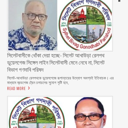
‎সিলেটবাসীকে ধোঁকা দেয়া হচ্ছে- সিলেট আখাউড়া রেলপথ
ডুয়েলগেজ সিঙ্গেল লাইন সিলেটবাসী মেনে নেবে না, সিলেট
বিভাগ গণদাবি পরিষদ
‎​সিলেট-আখাউড়া রেলপথকে ডুয়েলগেজে রূপান্তরের উদ্যোগ অবশ্যই ইতিবাচক। এর
মাধ্যমে ব্রডগেজ ট্রেন চলাচলের সুযোগ সৃষ্টি হবে,
READ MORE