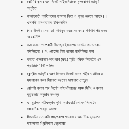
রোটারি ক্লাব অব সিলেট পাইওনিয়ারের বৃক্ষরোপণ কর্মসূচি
অনুষ্ঠিত
কানাইঘাটে প্রতিপক্ষের হামলায় পিতা ও পুত্র গুরুতর আহত।।
ওসমানী হাসপাতালে চিকিৎসাধীন
বিরোধীদলীয় নেতা ডা. শফিকুর রহমানের কাছে গণদাবি পরিষদের
স্মারকলিপি ‎
চেয়ারম্যান পদপ্রার্থী সিরাজুল ইসলামের সমর্থনে জালালাবাদ
ইউনিয়নের ৪ নং ওয়ার্ডের নিজ পাড়ায় মতবিনিময় সভা
হযরত শাহ্জালাল-শাহ্পরাণ (রহ.) স্মৃতি পরিষদ সিলেটের ৫ম
প্রতিষ্ঠাবার্ষিকী পালিত ‎​
কেন্দ্রীয় কর্মসূচীর অংশ হিসেবে সিলেট সদরে শহীদ ওয়াসিম ও
মুস্তাকের কবর যিয়ারত করলেন জামায়াত নেতৃবৃন্দ ‎
রোটারী ক্লাব অব সিলেট পাইওনিয়ারের ফাস্ট মিটিং ও কলার
হ্যান্ডভার অনুষ্ঠান সম্পন্ন
ড. মুহাম্মদ শহীদুল্লাহ স্মৃতি অ্যাওয়ার্ড পেলেন সিলেটের
সাংবাদিক মাহবুব আহমদ
সিলেটের বাদেয়ালী গুচ্ছগ্রামে মাদ্রাসার আবাসিক ছাত্রকে
বলাৎকারে প্রিন্সিপাল গ্রেপ্তার ‎