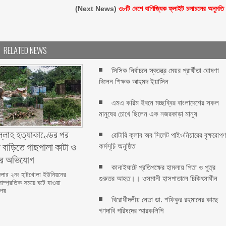
(Next News)
৩৮টি দেশে বাণিজ্যিক ফ্লাইট চলাচলের অনুমতি
RELATED NEWS
সিসিক নির্বাচনে স্বতন্ত্র মেয়র প্রার্থীতা ঘোষণা
দিলেন শিক্ষক আহমদ ইয়াসিন
এমএ করিম ইবনে মচ্ছব্বির বাংলাদেশের সকল
মানুষের চোখে ছিলেন এক নজরকাড়া মানুষ ‎
ল্লাহ হত্যাকাণ্ডের পর
রোটারি ক্লাব অব সিলেট পাইওনিয়ারের বৃক্ষরোপ
 বাড়িতে গাছপালা কাটা ও
কর্মসূচি অনুষ্ঠিত
ের অভিযোগ
কানাইঘাটে প্রতিপক্ষের হামলায় পিতা ও পুত্র
লার ২নং হাটখোলা ইউনিয়নের
গুরুতর আহত।। ওসমানী হাসপাতালে চিকিৎসাধীন
সাম্প্রতিক সময়ে ঘটে যাওয়া
 পর
বিরোধীদলীয় নেতা ডা. শফিকুর রহমানের কাছে
গণদাবি পরিষদের স্মারকলিপি ‎