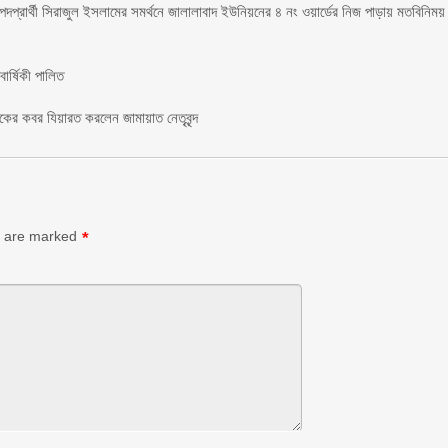
 পদপ্রার্থী সিরাজুল ইসলামের সমর্থনে জালালাবাদ ইউনিয়নের ৪ নং ওয়ার্ডের নিজ পাড়ায় মতবিনিময়
র্ষিকী পালিত ‎​
াকের কবর যিয়ারত করলেন জামায়াত নেতৃবৃন্দ ‎
s are marked
*