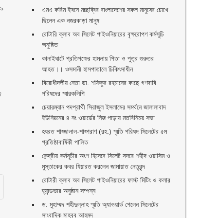
 ৯
এমএ করিম ইবনে মচ্ছব্বির বাংলাদেশের সকল মানুষের চোখে
ছিলেন এক নজরকাড়া মানুষ ‎
রোটারি ক্লাব অব সিলেট পাইওনিয়ারের বৃক্ষরোপণ কর্মসূচি
অনুষ্ঠিত
কানাইঘাটে প্রতিপক্ষের হামলায় পিতা ও পুত্র গুরুতর
আহত।। ওসমানী হাসপাতালে চিকিৎসাধীন
বিরোধীদলীয় নেতা ডা. শফিকুর রহমানের কাছে গণদাবি
পরিষদের স্মারকলিপি ‎
ট
চেয়ারম্যান পদপ্রার্থী সিরাজুল ইসলামের সমর্থনে জালালাবাদ
ইউনিয়নের ৪ নং ওয়ার্ডের নিজ পাড়ায় মতবিনিময় সভা
হযরত শাহ্জালাল-শাহ্পরাণ (রহ.) স্মৃতি পরিষদ সিলেটের ৫ম
প্রতিষ্ঠাবার্ষিকী পালিত ‎​
কেন্দ্রীয় কর্মসূচীর অংশ হিসেবে সিলেট সদরে শহীদ ওয়াসিম ও
মুস্তাকের কবর যিয়ারত করলেন জামায়াত নেতৃবৃন্দ ‎
রোটারী ক্লাব অব সিলেট পাইওনিয়ারের ফাস্ট মিটিং ও কলার
হ্যান্ডভার অনুষ্ঠান সম্পন্ন
ড. মুহাম্মদ শহীদুল্লাহ স্মৃতি অ্যাওয়ার্ড পেলেন সিলেটের
সাংবাদিক মাহবুব আহমদ