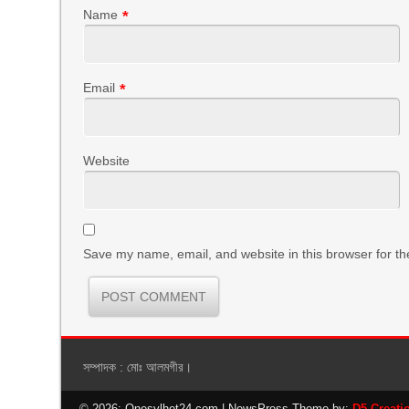
Name
*
Email
*
Website
Save my name, email, and website in this browser for th
সম্পাদক : মোঃ আলমগীর।
© 2026: Onesylhet24.com
| NewsPress Theme by:
D5 Creati