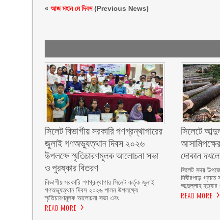
«
আজ মহান মে দিবস
(Previous News)
সিলেট বিভাগীয় সরকারি গণগ্রন্থাগারের
সিলেটে আব্দু
জুলাই গণঅভ্যুত্থান দিবস ২০২৬
আসামিপক্ষের
উপলক্ষে স্মৃতিচারণমূলক আলোচনা সভা
দোকান দখল
ও পুরষ্কার বিতরণ ‎ ‎
সিলেট সদর উপজে
দিঘীরপাড় গ্রামে 
বিভাগীয় সরকারি গণগ্রন্থাগার সিলেট কর্তৃক জুলাই
আব্দুল্লাহ হত্যার
গণঅভ্যুত্থান দিবস ২০২৬ পালন উপলক্ষ্যে
READ MORE
স্মৃতিচারণমূলক আলোচনা সভা এবং
READ MORE