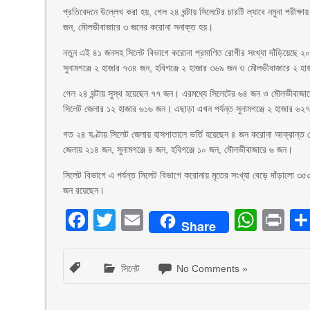
প্রতিবেদনে উল্লেখ করা হয়, গেল ২৪ ঘন্টায় সিলেটের চারটি ল্যাবে নমুনা পরীক্
জন, মৌলভীবাজারে ৩ জনের করোনা সনাক্ত হয়।
নতুন এই ৪১ জনসহ সিলেট বিভাগে করোনা প্রমাণিত রোগীর সংখ্যা দাঁড়িয়েছে 
সুনামগঞ্জে ২ হাজার ৭৩৪ জন, হবিগঞ্জে ২ হাজার ৩৬৯ জন ও মৌলভীবাজারে ২ 
গেল ২৪ ঘন্টায় সুস্থ হয়েছেন ৭৭ জন। এরমধ্যে সিলেটের ৬৪ জন ও মৌলভীবাজা
সিলেট জেলার ১২ হাজার ৬১৬ জন। এছাড়া এখন পর্যন্ত সুনামগঞ্জে ২ হাজার ৬২
গত ২৪ ঘণ্টায় সিলেট জেলায় হাসপাতালে ভর্তি হয়েছেন ৪ জন করোনা আক্রান্ত 
জেলায় ২১৪ জন, সুনামগঞ্জে ৪ জন, হবিগঞ্জে ১০ জন, মৌলভীবাজারে ৬ জন।
সিলেট বিভাগে এ পর্যন্ত সিলেট বিভাগে করোনায় মৃতের সংখ্যা বেড়ে দাঁড়ালো 
জন রয়েছেন।
Facebook
Twitter
Email
What
Pr
Share
সিলেট
No Comments »