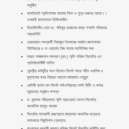
অনুষ্ঠিত
কানাইঘাটে প্রতিপক্ষের হামলায় পিতা ও পুত্র গুরুতর আহত।।
ওসমানী হাসপাতালে চিকিৎসাধীন
বিরোধীদলীয় নেতা ডা. শফিকুর রহমানের কাছে গণদাবি পরিষদের
স্মারকলিপি ‎
চেয়ারম্যান পদপ্রার্থী সিরাজুল ইসলামের সমর্থনে জালালাবাদ
ইউনিয়নের ৪ নং ওয়ার্ডের নিজ পাড়ায় মতবিনিময় সভা
হযরত শাহ্জালাল-শাহ্পরাণ (রহ.) স্মৃতি পরিষদ সিলেটের ৫ম
প্রতিষ্ঠাবার্ষিকী পালিত ‎​
কেন্দ্রীয় কর্মসূচীর অংশ হিসেবে সিলেট সদরে শহীদ ওয়াসিম ও
মুস্তাকের কবর যিয়ারত করলেন জামায়াত নেতৃবৃন্দ ‎
রোটারী ক্লাব অব সিলেট পাইওনিয়ারের ফাস্ট মিটিং ও কলার
হ্যান্ডভার অনুষ্ঠান সম্পন্ন
ড. মুহাম্মদ শহীদুল্লাহ স্মৃতি অ্যাওয়ার্ড পেলেন সিলেটের
সাংবাদিক মাহবুব আহমদ
সিলেটের বাদেয়ালী গুচ্ছগ্রামে মাদ্রাসার আবাসিক ছাত্রকে
বলাৎকারে প্রিন্সিপাল গ্রেপ্তার ‎
বাংলাদেশ প্রবাসী কল্যাণ পরিষদ সিলেট বিভাগীয় কমিটির সভা: