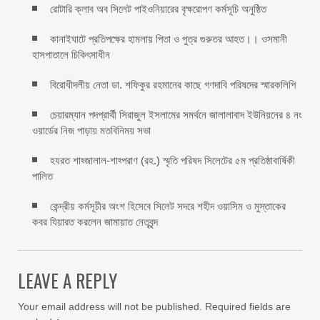
রোটারি ক্লাব অব সিলেট পাইওনিয়ারের বৃক্ষরোপণ কর্মসূচি অনুষ্ঠিত
কানাইঘাটে প্রতিপক্ষের হামলায় পিতা ও পুত্র গুরুতর আহত।। ওসমানী
হাসপাতালে চিকিৎসাধীন
বিরোধীদলীয় নেতা ডা. শফিকুর রহমানের কাছে গণদাবি পরিষদের স্মারকলিপি ‎
চেয়ারম্যান পদপ্রার্থী সিরাজুল ইসলামের সমর্থনে জালালাবাদ ইউনিয়নের ৪ নং
ওয়ার্ডের নিজ পাড়ায় মতবিনিময় সভা
হযরত শাহ্জালাল-শাহ্পরাণ (রহ.) স্মৃতি পরিষদ সিলেটের ৫ম প্রতিষ্ঠাবার্ষিকী
পালিত ‎​
কেন্দ্রীয় কর্মসূচীর অংশ হিসেবে সিলেট সদরে শহীদ ওয়াসিম ও মুস্তাকের
কবর যিয়ারত করলেন জামায়াত নেতৃবৃন্দ ‎
LEAVE A REPLY
Your email address will not be published.
Required fields are