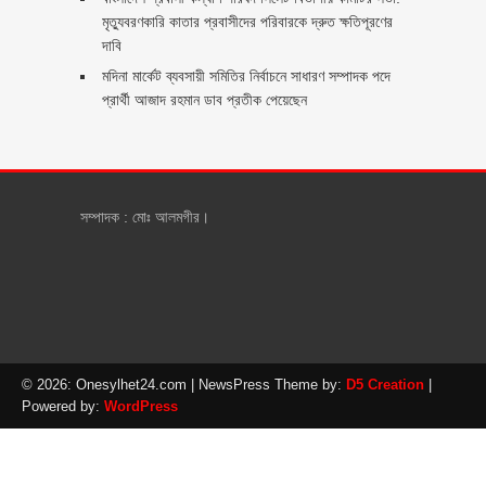
মৃত্যুবরণকারি কাতার প্রবাসীদের পরিবারকে দ্রুত ক্ষতিপূরণের
দাবি
মদিনা মার্কেট ব্যবসায়ী সমিতির নির্বাচনে সাধারণ সম্পাদক পদে
প্রার্থী আজাদ রহমান ডাব প্রতীক পেয়েছেন ‎
সম্পাদক : মোঃ আলমগীর।
© 2026: Onesylhet24.com
| NewsPress Theme by:
D5 Creation
|
Powered by:
WordPress