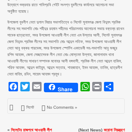
উদ্যোগে শুক্রবার রাতে শাবিপ্রবি গেইট সংলগ্ন যুবলীগের কার্যালয়ে আলোচনা সভা
অনুষ্ঠিত হয়েছে।
উপজেলা যুবলীগ নেতা দুলাল মিয়ার সভাপতিত্বে ও সিলেট সুনামগঞ্জ জেলা বিদ্যুৎ শ্রমিক
লীগের সহ সভাপতি মোঃ শহীদুর রহমান শহীদের পরিচালনায় আলোচনা সভায় বক্তব্য রাখেন
সাবেক ছাত্রনেতা, সদর উপজেলা আওয়ামী লীগ নেতা এম উস্তার আলী, সিলেট সুনামগঞ্জ
জেলা বিদ্যুৎ শ্রমিক লীগের সহ সভাপতি মোঃ আব্দুল লতিফ, সদর উপজেলা আওয়ামী লীগ
নেতা আবু বক্কর পারভেজ, সদর উপজেলা স্পোর্টস একাডেমী সহ-সভাপতি আবু মনছুর
রশিদ আহমদ, জেলা সেচ্ছাসেবক লীগ নেতা মোঃ মোস্তফা উল্লাহ, জালালাবাদ থানা
আওয়ামী লীগের সাধারণ সম্পাদক মনোহর আলী বঙ্গবাসী, শ্রমিক লীগ নেতা আব্দুল হাকিম,
শরিফ আহমদ, আব্দুল কাইয়ুম, আব্দুস সত্তার, শাহজাহান, ইমন আহমদ, তানিম, ছাত্রলীগ
নেতা মাহিম, রবিন, সায়েম আহমদ প্রমুখ।
Facebook
Twitter
Email
WhatsAp
Print
Sha
Share
সিলেট
No Comments »
«
সিলেটের রাজপথে আওয়ামী লীগ
(Next News)
করোনা নিয়ন্ত্রণে