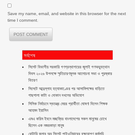
Save my name, email, and website in this browser for the next
time I comment.
সর্বশেষ
সিলেট বিভাগীয় সরকারি গণগ্রন্থাগারের জুলাই গণঅভ্যুত্থান
দিবস ২০২৬ উপলক্ষে স্মৃতিচারণমূলক আলোচনা সভা ও পুরষ্কার
বিতরণ ‎ ‎
সিলেটে আব্দুল্লাহ হত্যাকাণ্ডের পর আসামিপক্ষের বাড়িতে
গাছপালা কাটা ও দোকান দখলের অভিযোগ
সিসিক নির্বাচনে স্বতন্ত্র মেয়র প্রার্থীতা ঘোষণা দিলেন শিক্ষক
আহমদ ইয়াসিন
এমএ করিম ইবনে মচ্ছব্বির বাংলাদেশের সকল মানুষের চোখে
ছিলেন এক নজরকাড়া মানুষ ‎
রোটারি ক্লাব অব সিলেট পাইওনিয়ারের বৃক্ষরোপণ কর্মসূচি