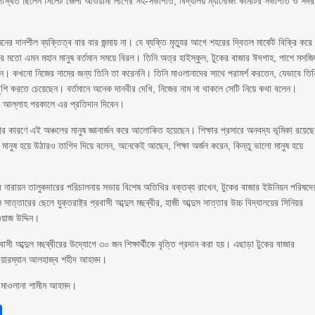
উপস্থিত ছিলেন সিলেট জেলা আওয়ামী লীগের সহ-সভাপতি, বিদ্যালয় ম্যানেজিং কমিটির সভাপতি ও সদর
র দানশীল ব্যক্তিত্ব বার বার জন্মায় না। যে ব্যক্তি মৃত্যুর আগে শহরের দ্বিতল মার্কেট বিক্রি করে
র মতো এমন মহান মানুষ বর্তমান সময়ে বিরল। তিনি অত্র হাইস্কুল, টুকের বাজার ঈদগাহ, পাশে মসজি
কখনো নিজের নামের জন্য তিনি তা করেননি। তিনি মাওলানাদের সাথে পরামর্শ করতেন, যেভাবে তিন
শি করতে চেয়েছেন। বর্তমানে অনেক দানবীর দেখি, নিজের নাম না থাকলে সেটি নিয়ে কথা বলেন।
য়ই আল্লাহ পরকালে এর প্রতিদান দিবেন।
ার কারণে এই অঞ্চলের মানুষ জ্ঞানার্জন করে আলোকিত হয়েছেন। শিক্ষার প্রসারে অনবদ্য ভূমিকা রয়েছে
 মানুষ হয়ে উঠারও তাগিদ দিয়ে বলেন, অনেকেই আছেন, শিক্ষা অর্জন করেন, কিন্তু ভালো মানুষ হয়ে
দ্র নারায়ন তালুকদারের পরিচালনায় সভায় বিশেষ অতিথির বক্তব্য রাখেন, টুকের বাজার ইউনিয়ন পরিষদে
াত্তারের ছেলে যুক্তরাষ্ট্র প্রবাসী আব্দুল মছব্বীর, হাজী আব্দুস সাত্তার উচ্চ বিদ্যালয়ের সিনিয়র
েওয়াজ উদ্দিন।
 প্রবাসী আব্দুল মছব্বীরের উদ্যোগে ৩০ জন শিক্ষার্থীকে বৃত্তি প্রদান করা হয়। এছাড়া টুকের বাজার
 চেয়ারম্যান আলহাজ্ব শহীদ আহমদ।
ষক মাওলানা শামীম আহমদ।