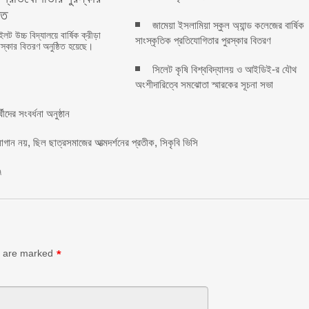
িত
জামেয়া ইসলামিয়া স্কুল অ্যান্ড কলেজের বার্ষিক
ট উচ্চ বিদ্যালয়ে বার্ষিক ক্রীড়া
সাংস্কৃতিক প্রতিযোগিতার পুরস্কার বিতরণ
স্কার বিতরণ অনুষ্ঠিত হয়েছে। ‎
সিলেট কৃষি বিশ্ববিদ্যালয় ও আইডিই-র যৌথ
অংশীদারিত্বে সমঝোতা স্মারকের সূচনা সভা
দের সংবর্ধনা অনুষ্ঠান
লোগান নয়, ছিল ছাত্রসমাজের আত্মদর্শনের প্রতীক, সিকৃবি ভিসি
৫৭
s are marked
*