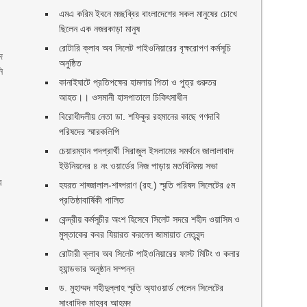
এমএ করিম ইবনে মচ্ছব্বির বাংলাদেশের সকল মানুষের চোখে
ছিলেন এক নজরকাড়া মানুষ ‎
রোটারি ক্লাব অব সিলেট পাইওনিয়ারের বৃক্ষরোপণ কর্মসূচি
দ
অনুষ্ঠিত
ি
কানাইঘাটে প্রতিপক্ষের হামলায় পিতা ও পুত্র গুরুতর
আহত।। ওসমানী হাসপাতালে চিকিৎসাধীন
বিরোধীদলীয় নেতা ডা. শফিকুর রহমানের কাছে গণদাবি
পরিষদের স্মারকলিপি ‎
চেয়ারম্যান পদপ্রার্থী সিরাজুল ইসলামের সমর্থনে জালালাবাদ
ইউনিয়নের ৪ নং ওয়ার্ডের নিজ পাড়ায় মতবিনিময় সভা
র
হযরত শাহ্জালাল-শাহ্পরাণ (রহ.) স্মৃতি পরিষদ সিলেটের ৫ম
প্রতিষ্ঠাবার্ষিকী পালিত ‎​
কেন্দ্রীয় কর্মসূচীর অংশ হিসেবে সিলেট সদরে শহীদ ওয়াসিম ও
মুস্তাকের কবর যিয়ারত করলেন জামায়াত নেতৃবৃন্দ ‎
রোটারী ক্লাব অব সিলেট পাইওনিয়ারের ফাস্ট মিটিং ও কলার
হ্যান্ডভার অনুষ্ঠান সম্পন্ন
ড. মুহাম্মদ শহীদুল্লাহ স্মৃতি অ্যাওয়ার্ড পেলেন সিলেটের
সাংবাদিক মাহবুব আহমদ