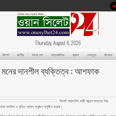
Thursday, August 6, 2026
সিলেট
জাতীয়
সমগ্র দেশ
আন্তর্জাতিক
প্রবাস
খেলাধুলা
বিনোদন
র মনের দানশীল ব্যক্তিত্ব : আশফাক
সিলেট শহরতলির হাজী আব্দুস সাত্তার উচ্চ
ে দোয়া মাহফিল ও বৃত্তি প্রদান অনুষ্ঠান অনুষ্ঠিত হয়েছে।