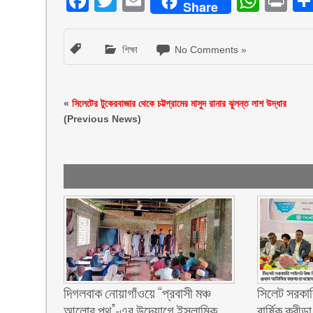
Facebook
Twitter
Email
What
Pr
Share
শিক্ষা
No Comments »
«
সিলেটের টুকেরবাজার থেকে চট্টগ্রামের মাসুদ রানার ঝুলন্ত লাশ উদ্ধার
(Previous News)
দিগলবাক নোয়াগাঁওয়ে “প্রবাসী মঞ্চ
সিলেট সরকার
আলোর পথ”-এর উদ্যোগে ইসলামিক
বার্ষিক ক্রী