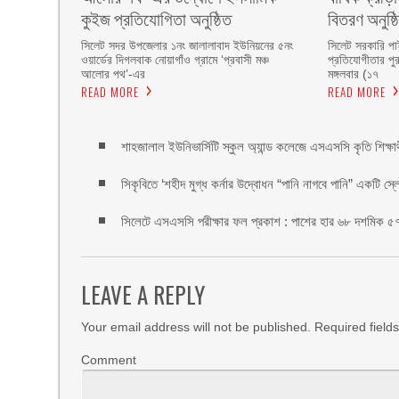
কুইজ প্রতিযোগিতা অনুষ্ঠিত ‎
বিতরণ অনুষ্ঠ
সিলেট সদর উপজেলার ১নং জালালাবাদ ইউনিয়নের ৫নং
সিলেট সরকারি পাইল
ওয়ার্ডের দিগলবাক নোয়াগাঁও গ্রামে ‘প্রবাসী মঞ্চ
প্রতিযোগীতার পুর
আলোর পথ’-এর
‎মঙ্গলবার (১৭
READ MORE
READ MORE
শাহজালাল ইউনিভার্সিটি স্কুল অ্যান্ড কলেজে এসএসসি কৃতি শিক্ষার্থী
সিকৃবিতে ‘শহীদ মুগ্ধ কর্নার উদ্বোধন “পানি নাগবে পানি” একটি স্
সিলেটে এসএসসি পরীক্ষার ফল প্রকাশ : পাশের হার ৬৮ দশমিক 
LEAVE A REPLY
Your email address will not be published.
Required field
Comment