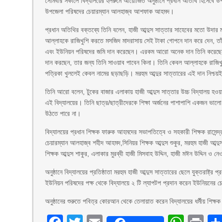
সোমবার সকালে বিদ্যালয়ের হলরুমে আয়োজিত অনুষ্ঠানে প্রধান অতিথি হিসেবে 
উপজেলা পরিষদের চেয়ারম্যান আলহাজ্ব আশফাক আহমদ।
প্রধান অতিথির বক্তব্যে তিনি বলেন, হাজী আব্দুস সাত্তার সাহেবের মতো উদার মনে
আল্লাহকে রাজিখুশি করতে মসজিদ মাদরাসায় সেই টাকা গোপনে দান করে দেন, তাঁ
এবং ইউনিয়ন পরিষদের জমি দান করেছেন। এরকম আরো অনেক দান তিনি করেছেন। 
দান করছেন, তার জন্য তিনি সাওয়াব পাবেন কিনা। তিনি কেবল আল্লাহকে রাজিখু
পত্রিকা খুললেই কেবল নামের ছড়াছড়ি। মরহুম আব্দুর সাত্তারের এই দান নিশ্চ
তিনি আরো বলেন, টুকের বাজার এলাকায় হাজী আব্দুস সাত্তার উচ্চ বিদ্যালয় হওয়
এই বিদ্যালয়ের। তিনি ছাত্র/ছাত্রীদেরকে শিক্ষা অর্জনের পাশাপাশি একজন ভালো
উঠতে পারে না।
বিদ্যালয়ের প্রধান শিক্ষক ফারুক আহমদের সভাপতিত্বে ও সহকারী শিক্ষক রাসেন্
চেয়ারম্যান আলহাজ্ব শহীদ আহমদ,সিনিয়র শিক্ষক আব্দুস শুকুর, মরহুম হাজী আব্দুস স
শিক্ষক আব্দুস শাকুর, এলাকার মুরব্বী হাজী মিসবাহ উদ্দিন, হাজী মঈন উদ্দিন ও ন
অনুষ্ঠানে বিদ্যালয়ের প্রতিষ্ঠাতা মরহুম হাজী আব্দুস সাত্তারের ছেলে যুক্তরাষ্ট্র
ইউনিয়ন পরিষদের পক্ষ থেকে বিদ্যালয়ে ২ টি ল্যাপটপ প্রদান করেন ইউনিয়নের
অনুষ্ঠানের শুরুতে পবিত্র কোরআন থেকে তেলায়াত করেন বিদ্যালয়ের ধর্মীয় শিক্