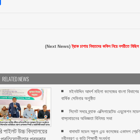
sApp
int
Share
(Next News)
ট্রাক চাপায় নিহতদের কফিন নিয়ে নগরীতে মিছিল
RELATED NEWS
মইনউদ্দিন আদর্শ মহিলা কলেজের বাংলা বিভাগের
বার্ষিক সেমিনার অনুষ্ঠিত
সিলেট সদরে ‎ব্র্যাক এক্সিলারেটেড এডুকেশন মডে
বাস্তবায়নের অভিজ্ঞতা বিনিময় সভা
ি পাইলট উচ্চ বিদ্যালয়ের
বাদাঘাট মডেল স্কুল এন্ড কলেজের একাদশ শ্রেণ
ড়া প্রতিযোগীতার পুরস্কার
নবীনবরণ ও কৃতি শিক্ষার্থী সংবর্ধনা